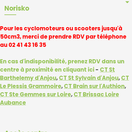
arrow_drop_down
Norisko
Pour les cyclomoteurs ou scooters jusqu'à
50cm3, merci de prendre RDV par téléphone
au 02 41 43 16 35
En cas d'indisponibilité, prenez RDV dans un
centre à proximité en cliquant ici
-
CT St
Barthelemy d'Anjou
,
CT St Sylvain d'Anjou
,
CT
Le Plessis Grammoire
,
CT Brain sur l'Authion
,
CT Ste Gemmes sur Loire
,
CT Brissac Loire
Aubance